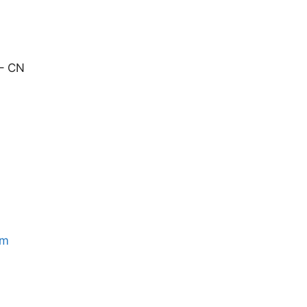
 – CN
om