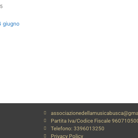
25
6 giugno
associazionedellamusicabusca@gma
Partita Iva/Codice Fiscale 9607105
Telefono: 3396013250
Privacy Policy