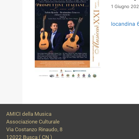
1 Giugno 20
locandina 
AMICI della Musica
Associazione Culturale
Via Costanzo Rinaudo, 8
12022 Busca ( CN )